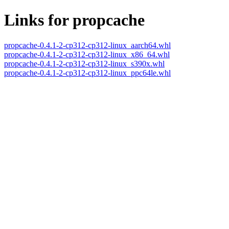
Links for propcache
propcache-0.4.1-2-cp312-cp312-linux_aarch64.whl
propcache-0.4.1-2-cp312-cp312-linux_x86_64.whl
propcache-0.4.1-2-cp312-cp312-linux_s390x.whl
propcache-0.4.1-2-cp312-cp312-linux_ppc64le.whl