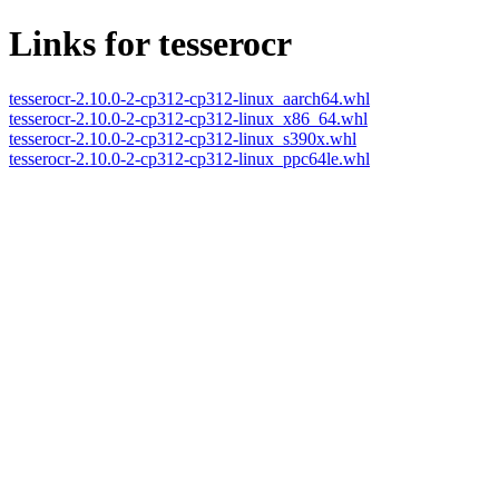
Links for tesserocr
tesserocr-2.10.0-2-cp312-cp312-linux_aarch64.whl
tesserocr-2.10.0-2-cp312-cp312-linux_x86_64.whl
tesserocr-2.10.0-2-cp312-cp312-linux_s390x.whl
tesserocr-2.10.0-2-cp312-cp312-linux_ppc64le.whl